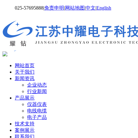
025-57695888
|
免责申明
|
网站地图
|
中文
|
English
网站首页
关于我们
新闻资讯
企业动态
行业新闻
产品展示
仪器仪表
电线电缆
电子产品
技术支持
案例展示
联系我们