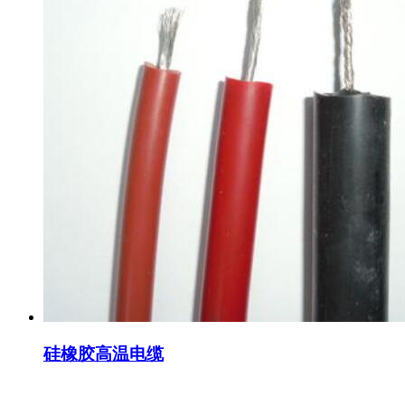
硅橡胶高温电缆