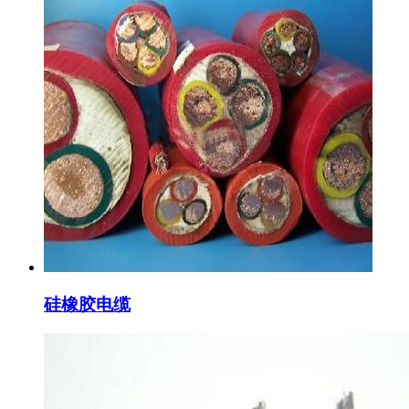
硅橡胶电缆