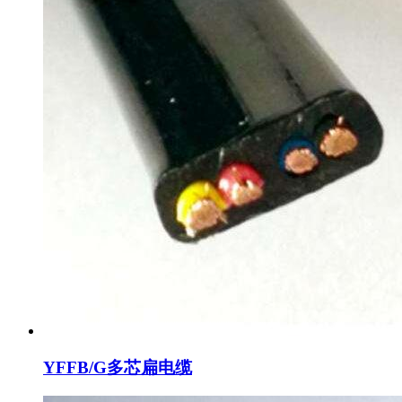
YFFB/G多芯扁电缆