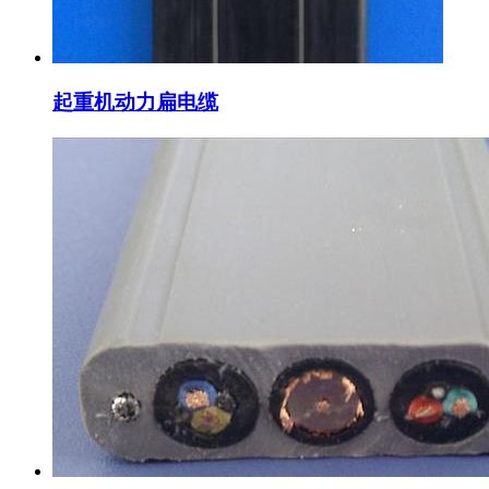
起重机动力扁电缆