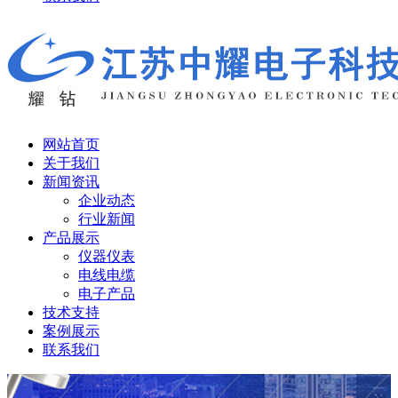
网站首页
关于我们
新闻资讯
企业动态
行业新闻
产品展示
仪器仪表
电线电缆
电子产品
技术支持
案例展示
联系我们