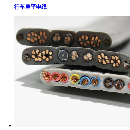
行车扁平电缆