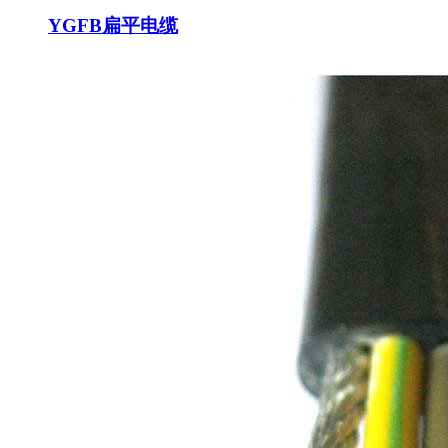
YGFB扁平电缆