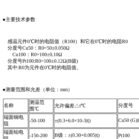
●主要技术参数
感温元件0℃时的电阻值（R100）和它在0℃时的电阻R0
分度号Cu50：R0=50±0.050Ω
Cu100：R0=100±0.10Ω
分度号Pt100:R0=100±0.12Ω(B级)
其中:R0为元件在0℃时的电阻值。
●测量范围和允差（单位：mm）
测温范
名称
分度号
允许偏差△t℃
围℃
端面铜电
Cu50 (G
-50-100
±(0.3+6.0×10-3|t|)
阻
端面铂电
B级：±(0.30+0.005|t|)
-150-200
Pt100
阻