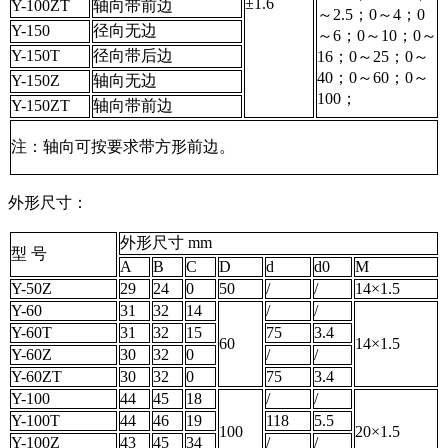
±1.6
Y-100ZT
轴向带前边
～2.5；0～4；0
Y-150
径向无边
～6；0～10；0～
Y-150T
径向带后边
16；0～25；0～
40；0～60；0～
Y-150Z
轴向无边
100；
Y-150ZT
轴向带前边
注：轴向可按要求带方形前边。
外形尺寸：
外形尺寸 mm
型 号
A
B
C
D
d
d0
M
Y-50Z
29
24
0
50
/
/
14×1.5
Y-60
31
32
14
/
/
Y-60T
31
32
15
75
3.4
60
14×1.5
Y-60Z
30
32
0
/
/
Y-60ZT
30
32
0
75
3.4
Y-100
44
45
18
/
/
Y-100T
44
46
19
118
5.5
100
20×1.5
Y-100Z
43
45
34
/
/