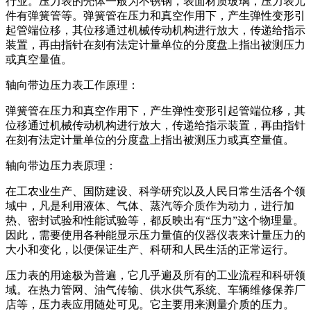
行业。压力表的壳体一般为不锈钢，表面材质玻璃，压力表元
件有弹簧管等。弹簧管在压力和真空作用下，产生弹性变形引
起管端位移，其位移通过机械传动机构进行放大，传递给指示
装置，再由指针在刻有法定计量单位的分度盘上指出被测压力
或真空量值。
轴向带边压力表工作原理：
弹簧管在压力和真空作用下，产生弹性变形引起管端位移，其
位移通过机械传动机构进行放大，传递给指示装置，再由指针
在刻有法定计量单位的分度盘上指出被测压力或真空量值。
轴向带边压力表原理：
在工农业生产、国防建设、科学研究以及人民日常生活各个领
域中，凡是利用液体、气体、蒸汽等介质作为动力，进行加
热、密封试验和性能试验等，都反映出有“压力”这个物理量。
因此，需要使用各种能显示压力量值的仪器仪表来计量压力的
大小和变化，以便保证生产、科研和人民生活的正常运行。
压力表的用途极为普遍，它几乎遍及所有的工业流程和科研领
域。在热力管网、油气传输、供水供气系统、车辆维修保养厂
店等，压力表应用随处可见。它主要用来测量介质的压力。