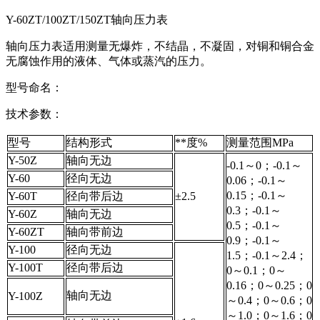
Y-60ZT/100ZT/150ZT轴向压力表
轴向压力表适用测量无爆炸，不结晶，不凝固，对铜和铜合金
无腐蚀作用的液体、气体或蒸汽的压力。
型号命名：
技术参数：
型号
结构形式
**度%
测量范围MPa
Y-50Z
轴向无边
-0.1～0；-0.1～
Y-60
径向无边
0.06；-0.1～
0.15；-0.1～
Y-60T
径向带后边
±2.5
0.3；-0.1～
Y-60Z
轴向无边
0.5；-0.1～
Y-60ZT
轴向带前边
0.9；-0.1～
Y-100
径向无边
1.5；-0.1～2.4；
Y-100T
径向带后边
0～0.1；0～
0.16；0～0.25；0
轴向无边
Y-100Z
～0.4；0～0.6；0
～1.0；0～1.6；0